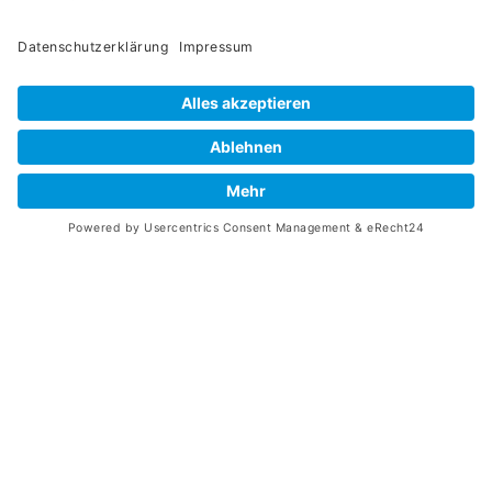
des Einsatzes
abgerechnet.
Spezialist Betreuung von beatmeten Patienten
in Dortmund & Umgebung.
Kontaktformular
0231 - 53 40 16 36
E-Mail schreiben
ANSCHRIFT
Westfalendamm 81 | 44141 Dortmund
Pflege in Ihrer Region
Impressum