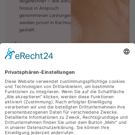
abgerechnet – alle darüber
hinaus in Anspruch
genommenen Leistungen
werden privat in Rechnung
gestellt.
Sie wünschen
zusätzliche
Leistungen, die nicht
im Leistungskatalog
der Pflegekassen
oder Krankenkassen
enthalten sind oder
nicht genehmigt
wurden. Diese
Leistungen werden
mit 9,50 € je
angefangene 15
Minuten nach Dauer