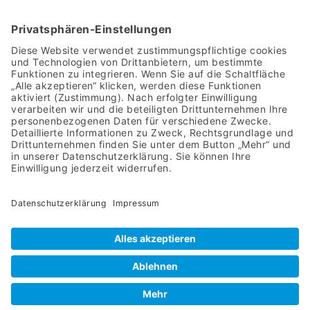
überprüfen wir
regelmäßig die
Wirksamkeit unserer
Pflege:
Pflegevisiten
: Wir
bewerten die
Ergebnisse im
Hinblick auf die
gesetzten Ziele.
Anpassung der
Maßnahmen
: Falls
erforderlich, passen
wir die Pflegepläne
an neue
Bedingungen oder
Erkenntnisse an.
Diese kontinuierliche