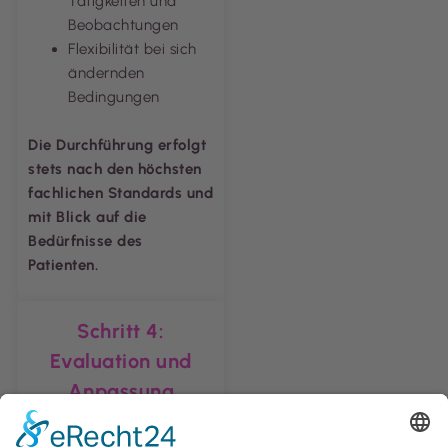
Tätigkeiten und
Beobachtungen
Flexibilität bei sich
ändernden
Bedingungen
Die Durchführung erfolgt
stets nach den höchsten
fachlichen Standards und
mit Blick auf die
Bedürfnisse des
Patienten.
Schritt 4:
Evaluation und
Anpassung
Im letzten Schritt