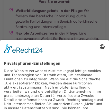
Was Sie erwartet:
Weiterbildungsangebote in der Pflege:
Wir
fördern Ihre berufliche Entwicklung durch
gezielte Fortbildungen im Bereich außerklinischer
Beatmung und Intensivpflege.
Flexible Arbeitszeiten in der Pflege:
Eine
ausgewogene Work-Life-Balance ist uns wichtig,
daher bieten wir Ihnen flexible Lösungen.
Moderne Arbeitsbedingungen:
Unser
Arbeitsumfeld setzt auf Innovation, Teamgeist
und gegenseitige Wertschätzung.
Individuelle Karrieremöglichkeiten:
Ob
Berufseinsteiger oder erfahrene Pflegekraft – bei
uns finden Sie Ihren Platz.
Gemeinsam für beste Pflege und
Entwicklung
In Oberhausen kombinieren wir spezialisierte
Pflegeleistungen mit einer modernen und