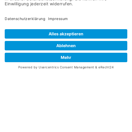
innovativen Betreuungskultur. Unser Ziel ist es,
sowohl die medizinischen als auch die
emotionalen Bedürfnisse unserer Patienten zu
erfüllen. Gleichzeitig schaffen wir für unsere
Mitarbeitenden ein Umfeld, das Wachstum,
Respekt und Zusammenarbeit fördert.
Entdecken Sie, wie Medical 4 You in Oberhausen
die Lebensqualität unserer Patienten und die
beruflichen Perspektiven unserer Mitarbeitenden
Kontaktformular
gleichermaßen stärkt. Wir freuen uns darauf, Sie
als Teil unseres Teams oder als Patient bei uns
willkommen zu heißen!
Spezialist Betreuung von beatmeten Patienten